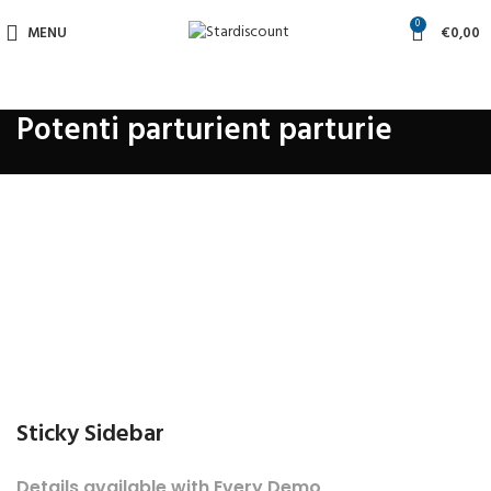
0
MENU
€
0,00
Potenti parturient parturie
Sticky Sidebar
Details available with Every Demo