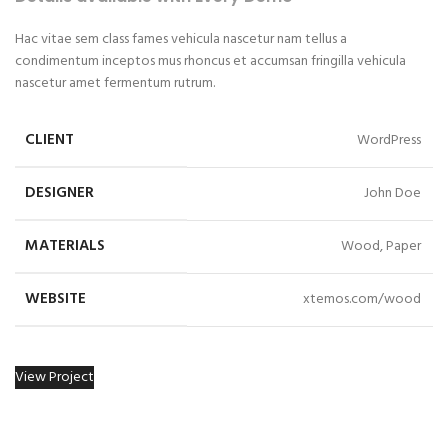
Hac vitae sem class fames vehicula nascetur nam tellus a
condimentum inceptos mus rhoncus et accumsan fringilla vehicula
nascetur amet fermentum rutrum.
CLIENT
WordPress
DESIGNER
John Doe
MATERIALS
Wood, Paper
WEBSITE
xtemos.com/wood
View Project