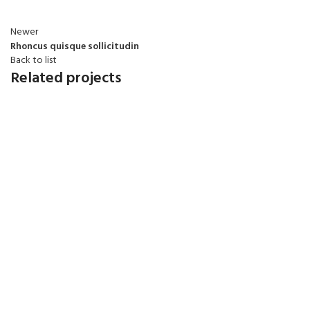
Newer
Rhoncus quisque sollicitudin
Back to list
Related projects
Accessories
Imperdiet mauris a nontin