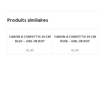
Produits similaires
CANON A CONFETTIS 30 CM
CANON A CONFETTIS 30 CM
BLEU – GIRL OR BOY
ROSE – GIRL OR BOY
€
5,95
€
5,95