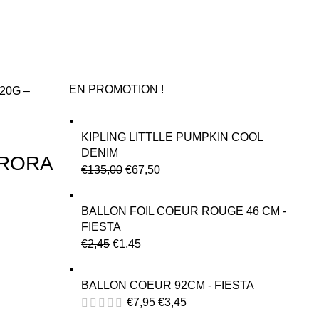
EN PROMOTION !
20G –
KIPLING LITTLLE PUMPKIN COOL
DENIM
URORA
€
135,00
€
67,50
BALLON FOIL COEUR ROUGE 46 CM -
FIESTA
€
2,45
€
1,45
BALLON COEUR 92CM - FIESTA
€
7,95
€
3,45