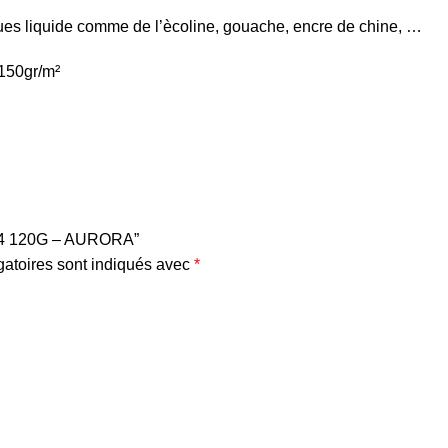
ques liquide comme de l’ècoline, gouache, encre de chine, …
 150gr/m²
 A4 120G – AURORA”
atoires sont indiqués avec
*