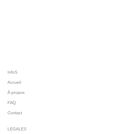
téléphone
100% SÉCURISÉ
Sécurité SSL et Paiement via la plateforme Mollie
SATISFAIT OU REMBOURSÉ
Vous avez 30 jours pour vous décidez et pour renvoyer
InfoS
Accueil
À propos
FAQ
Contact
LEGALES