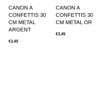
C
CANON A
CANON A
+
CONFETTIS 30
CONFETTIS 30
€
1,
CM METAL
CM METAL OR
ARGENT
€
3,45
€
3,45
LIVRAISON À DOMICILE
Belgique, France, Luxembourg et le Pays-bas
PAIEMENT EN LIGNE
Plusieurs méthodes de paiement disponible
SERVICE CLIENTÈLE
Nous sommes à votre écoute par WhatsApp ou