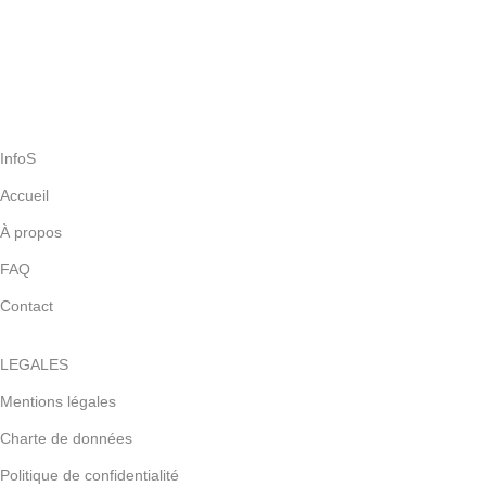
SATISFAIT OU REMBOURSÉ
Vous avez 30 jours pour vous décidez et pour renvoyer
InfoS
Accueil
À propos
FAQ
Contact
LEGALES
Mentions légales
Charte de données
Politique de confidentialité