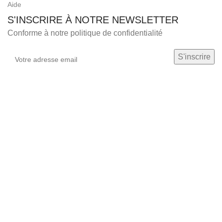
Aide
S'INSCRIRE À NOTRE NEWSLETTER
Conforme à notre politique de confidentialité
STAR Discount appartient à SENTEX Sprl BE 0432.021.964
2021
CREATED BY
PROPIXEL
|
PLAN DU SITE
Nous utilisons des cookies pour améliorer votre expérience sur
notre site Web.
En naviguant sur ce site, vous acceptez notre
utilisation des cookies.
Accept
Shop
Sidebar
Wishlist
0