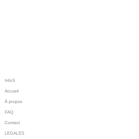
Plusieurs méthodes de paiement disponible
SERVICE CLIENTÈLE
Nous sommes à votre écoute par WhatsApp ou téléphone
100% SÉCURISÉ
Sécurité SSL et Paiement via la plateforme Mollie
SATISFAIT OU REMBOURSÉ
Vous avez 30 jours pour vous décidez et pour renvoyer
InfoS
Accueil
À propos
FAQ
Contact
LEGALES