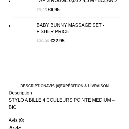
TAPIS ROUGE 0,60 x 4,5 M - BOLAND
€
6,95
€
9,95
BABY BUNNY MASSAGE SET -
FISHER PRICE
€
22,95
€
39,99
DESCRIPTION
AVIS (0)
EXPÉDITION & LIVRAISON
Description
STYLO A BILLE 4 COULEURS POINTE MEDIUM –
BIC
Avis (0)
Avis