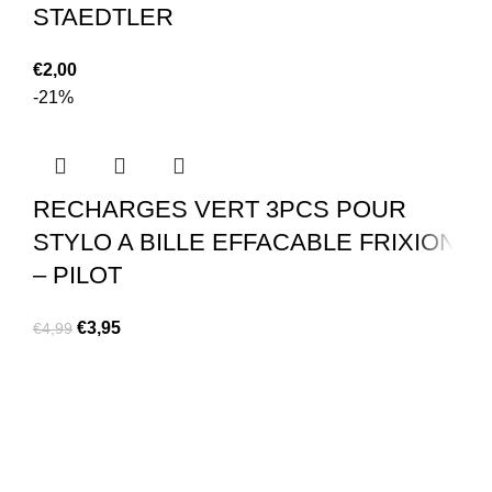
STAEDTLER
€
2,00
-21%
RECHARGES VERT 3PCS POUR
STYLO A BILLE EFFACABLE FRIXION
– PILOT
€
3,95
€
4,99
LIVRAISON À DOMICILE
Belgique, France, Luxembourg et le Pays-bas