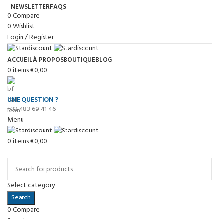
NEWSLETTER
FAQS
0
Compare
0
Wishlist
Login / Register
ACCUEIL
À PROPOS
BOUTIQUE
BLOG
0
items
€
0,00
UNE QUESTION ?
+32 483 69 41 46
Menu
0
items
€
0,00
Browse Categories
Select category
Search
0
Compare