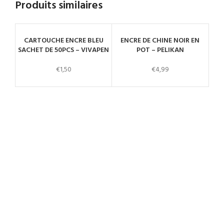
Produits similaires
CARTOUCHE ENCRE BLEU
ENCRE DE CHINE NOIR EN
M
SACHET DE 50PCS – VIVAPEN
POT – PELIKAN
POI
€
1,50
€
4,99