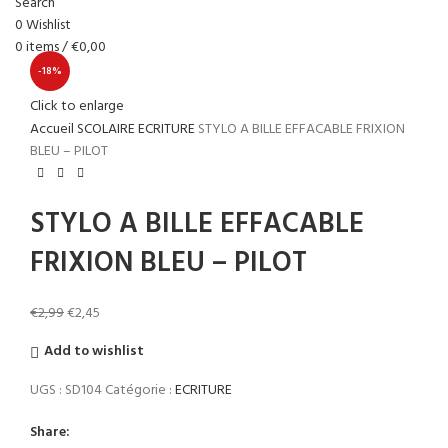
Search
0
Wishlist
0
items
/
€
0,00
-18%
Click to enlarge
Accueil
SCOLAIRE
ECRITURE
STYLO A BILLE EFFACABLE FRIXION
BLEU – PILOT
STYLO A BILLE EFFACABLE
FRIXION BLEU – PILOT
€
2,99
€
2,45
Add to wishlist
UGS :
SD104
Catégorie :
ECRITURE
Share: