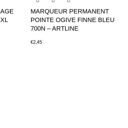
IAGE
MARQUEUR PERMANENT
M
 XL
POINTE OGIVE FINNE BLEU
P
700N – ARTLINE
A
€
2,45
€
2