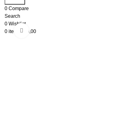
0
Compare
Search
0
Wishlist
Click to enlarge
0
items
/
€
0,00