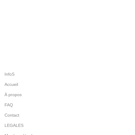
Nous sommes à votre écoute par WhatsApp ou téléphone
100% SÉCURISÉ
Sécurité SSL et Paiement via la plateforme Mollie
SATISFAIT OU REMBOURSÉ
Vous avez 30 jours pour vous décidez et pour renvoyer
InfoS
Accueil
À propos
FAQ
Contact
LEGALES