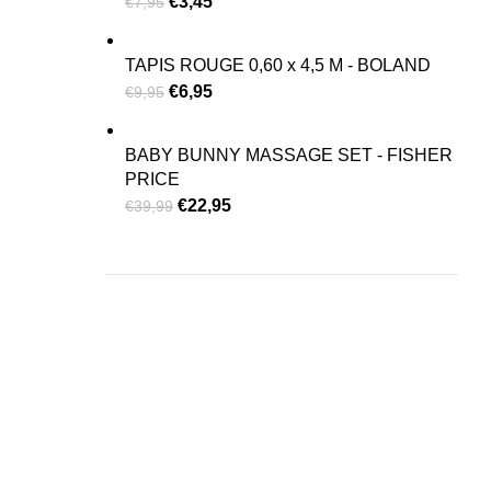
€
3,45
€
7,95
TAPIS ROUGE 0,60 x 4,5 M - BOLAND
€
6,95
€
9,95
BABY BUNNY MASSAGE SET - FISHER
PRICE
€
22,95
€
39,99